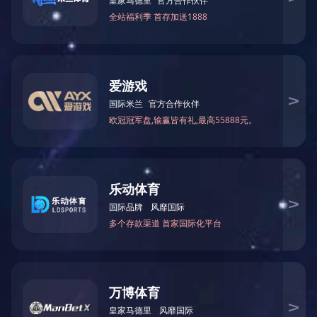
大疆天空之城大厦