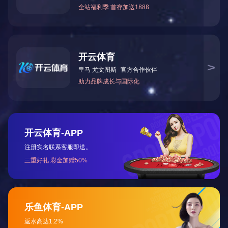
深圳国际会展中心