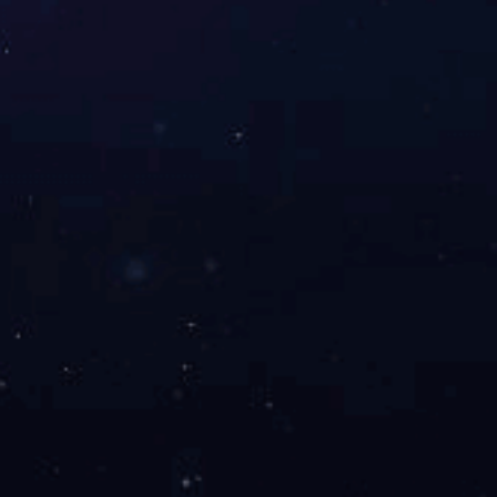
新闻资讯
下载中心
公司发展
乐鱼网页版
深汕精恒
行业新闻
汕尾精恒
惠州精恒
湛江恒达
揭阳精恒
测
河源精恒
湖南精恒