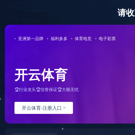
乐鱼网页版
乐鱼网页版
乐鱼网页版-乐鱼(中国)