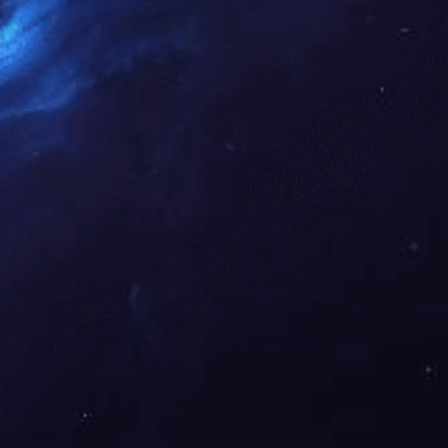
工作，保证对所有用户均提供同等质量的检测服务。