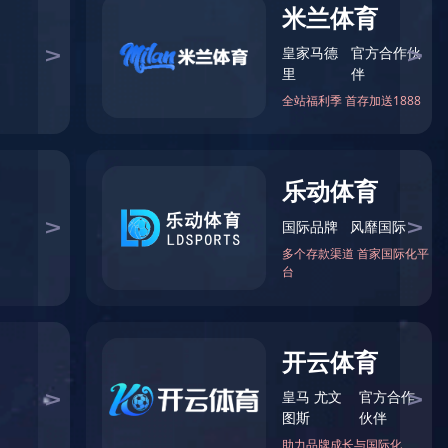
；勇于创新，与时俱进。