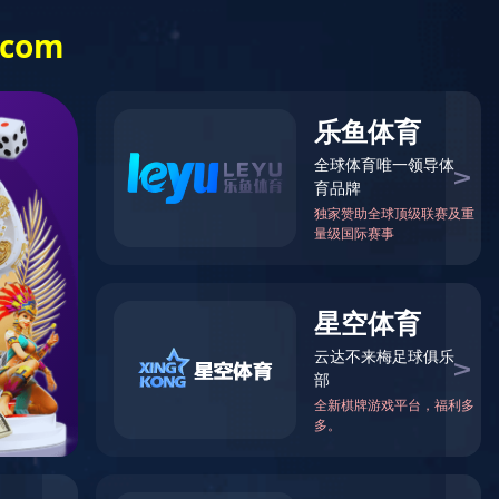
0755-84006152
全国服务热线：
公司发展
联系我们