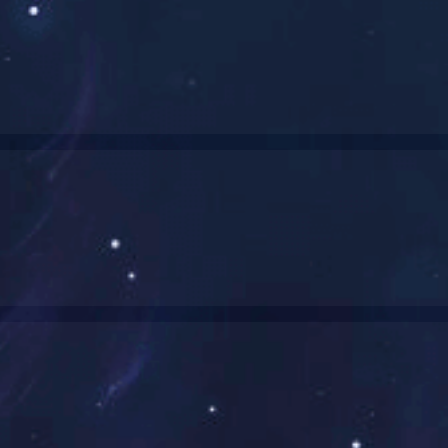
企业
文化
CORPORATE CULTURE
行力。
，做精做专做强；创建和谐进取的乐鱼网页版，提高企业社会地位