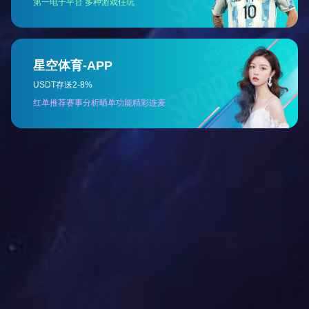
年终总结大会及迎新年会
8682
2019-12-31
总结2019年工作报告，迎接2020年新春大吉