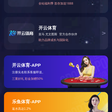
砥砺二十载，筑梦新未来
3150
2024-01-28
赴井冈山感悟红色文化，重温革命岁月!
4420
2023-07-05