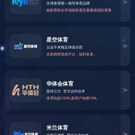
荣耀羽坛，风采再现——“质安杯”羽毛球赛
3349
2024-11-01