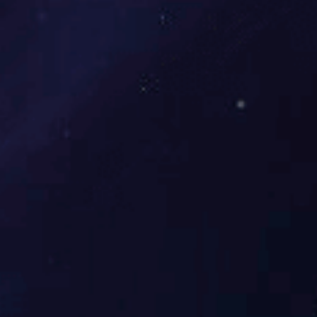
与质量检测中心羽毛球友谊赛
6160
2019-10-11
为营造健康向上的乐鱼网页版，打造一个团结、朝气、高效的
团队，丰富员工业余生活，提高员工身体素质，本周六“质监
站、市政站和检测中心组成的质安、