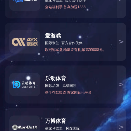
项目简介
资料添加中
乐鱼网页版-乐鱼(中国)
工程业绩
公司简介
见证取样检测
乐鱼网页版
钢结构工程检测
组织架构
地基基础工程检测
公司资质
建筑幕墙工程检测
服务范围
建筑结构检测鉴定
公司实力
主体结构工程现场检测
新闻资讯
下载中心