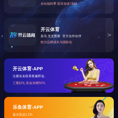
乐鱼网页版
公司发展
行业新闻
深汕精恒
汕尾精恒
惠州精恒
湛江恒达
揭阳精恒
河源精恒
湖南精恒
手机二维码