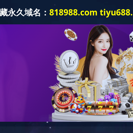
工程业绩
新闻资讯
下载中心