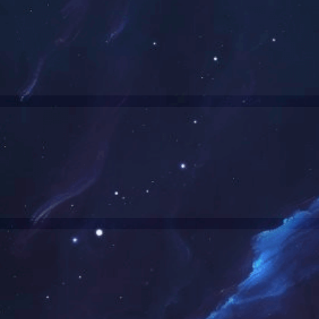
深业物流平湖
工程名称：深业物流平湖中心
工程类型：产业园
所在地区：