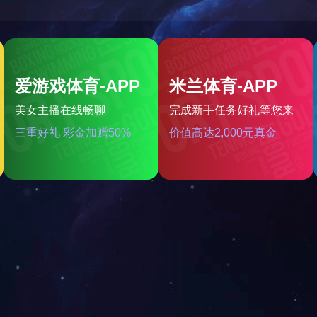
新闻资讯
下载中心
公司发展
乐鱼网页版
深汕精恒
行业新闻
汕尾精恒
惠州精恒
湛江恒达
揭阳精恒
测
河源精恒