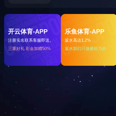
项目简介
资料添加中
乐鱼网页版-乐鱼(中国)
工程业绩
公司简介
见证取样检测
乐鱼网页版
钢结构工程检测
组织架构
地基基础工程检测
公司资质
建筑幕墙工程检测
服务范围
建筑结构检测鉴定
公司实力
主体结构工程现场检